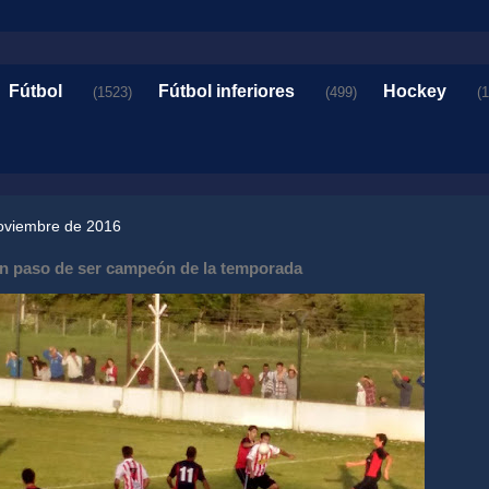
Fútbol
Fútbol inferiores
Hockey
(1523)
(499)
(
oviembre de 2016
n paso de ser campeón de la temporada