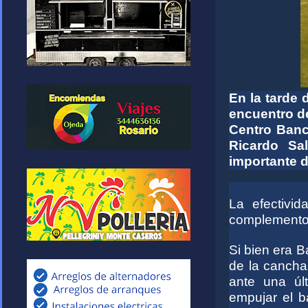
En la tarde 
encuentro de
Centro Banc
Ricardo Sa
importante d
La efectivi
complemento l
Si bien era B
de la cancha
ante una úl
empujar el b