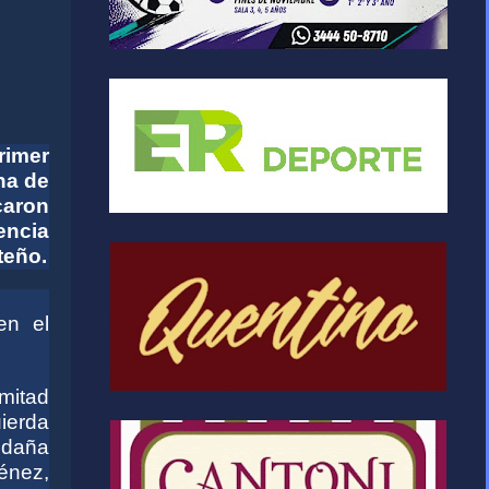
rimer
ha de
caron
encia
teño.
en el
 mitad
uierda
ldaña
énez,