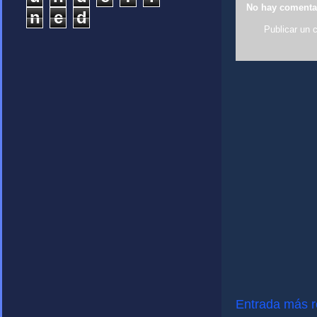
No hay comenta
n
e
d
Publicar un 
Entrada más r