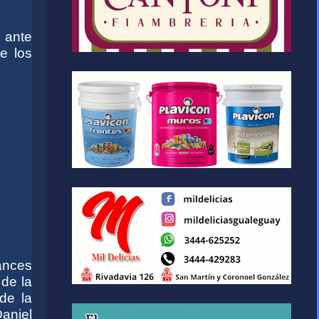
 ante
e los
ances
 de la
de la
aniel