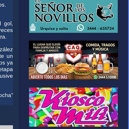
os.
 gol,
veces
ra.
nzález
te un
dos ya
 etapa
lusive
ocha”