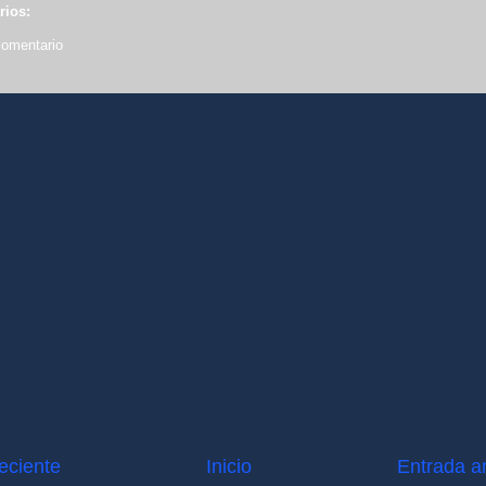
rios:
comentario
eciente
Inicio
Entrada a