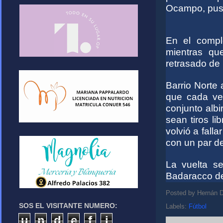
Ocampo, puso 
En el compl
mientras qu
retrasado de 
Barrio Norte
que cada ve
conjunto alb
sean tiros li
volvió a falla
con un par d
La vuelta se
Badaracco de
Posted by
Hernán D
SOS EL VISITANTE NUMERO:
Labels:
Fútbol
u
n
d
e
f
i