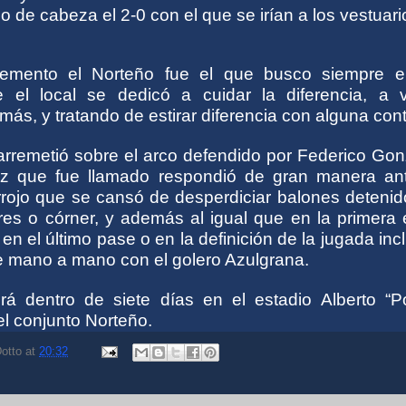
de cabeza el 2-0 con el que se irían a los vestuari
emento el Norteño fue el que busco siempre el
e el local se dedicó a cuidar la diferencia, a 
más, y tratando de estirar diferencia con alguna cont
 arremetió sobre el arco defendido por Federico Go
z que fue llamado respondió de gran manera an
irrojo que se cansó de desperdiciar balones deteni
bres o córner, y además al igual que en la primera
r en el último pase o en la definición de la jugada inc
e mano a mano con el golero Azulgrana.
rá dentro de siete días en el estadio Alberto “P
l conjunto Norteño.
otto
at
20:32