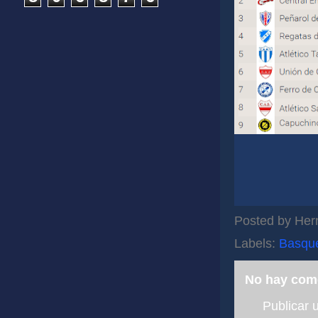
Posted by
Her
Labels:
Basqu
No hay com
Publicar 