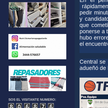
En el per
rápidament
pedir minut
y candidat
que cometía
ponerse a t
hubo errore
el encuentr
Central se
adueñó de 
SOS EL VISITANTE NUMERO:
8
0
6
8
7
6