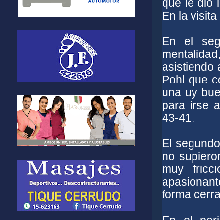
que le dio 
En la visit
En el seg
mentalida
asistiendo
Pohl que 
una
uy bue
para irse 
43-41.
El segundo
no supiero
muy fricc
apasionan
forma cerra