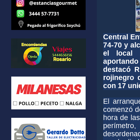
Central En
74-70 y al
el local
aportando
destacó R
rojinegro
con 17 uni
El arranqu
comenzó de
hora de la
perímetro
desordena