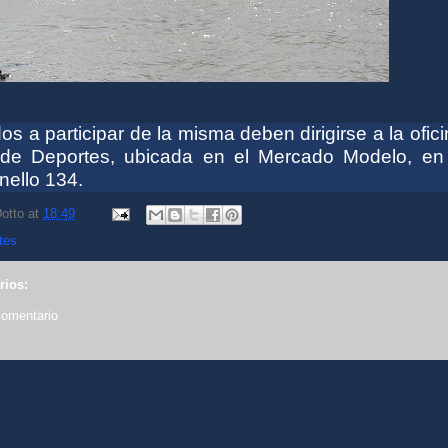
dos a participar de la misma deben
dirigirse a la ofic
n de Deportes, ubicada en el Mercado Modelo,
en 
nello 134.
otto
at
18:49
tes
rios:
comentario