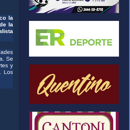
co la
de la
lista
dades
a
. Se
tes y
. Los