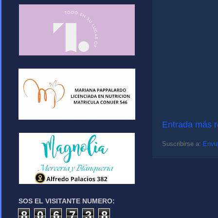
Entrada más r
Suscribirse a:
Envia
SOS EL VISITANTE NUMERO:
8
0
6
7
3
8