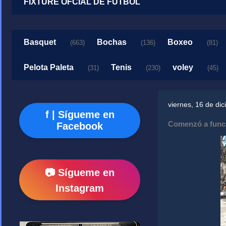
FIXTURE OFCIAL DE FUTBOL
Basquet
Bochas
Boxeo
(663)
(136)
(81)
Pelota Paleta
Tenis
voley
(31)
(230)
(45)
viernes, 16 de di
f | Sígueme en
Comenzó a funci
Facebook
📷 Sígueme en
Instagram