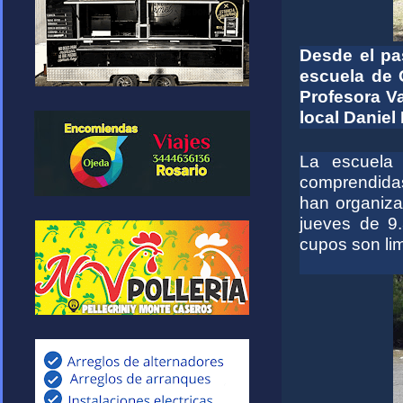
Desde el pa
escuela de 
Profesora Va
local Daniel
La e
scue
la
comprendida
han organiza
jueves de
9
cupos son li