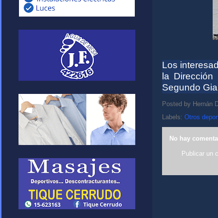
Los interesa
la Direcció
Segundo Gia
Posted by
Hernán D
Labels:
Otros depor
No hay comenta
Publicar un 