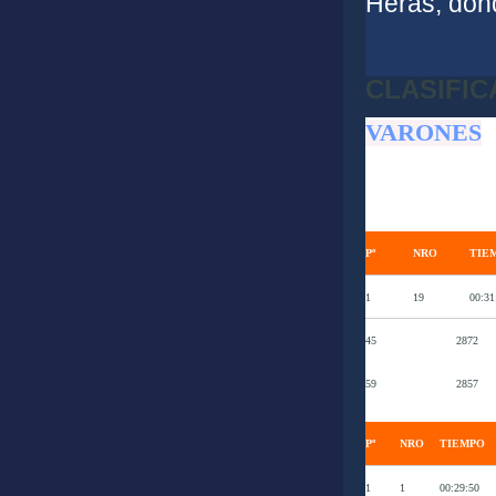
Heras, dond
CLASIFI
VARONES
Pº
NRO
TIE
1
19
00:31
45
2872
59
2857
Pº
NRO
TIEMPO
1
1
00:29:50