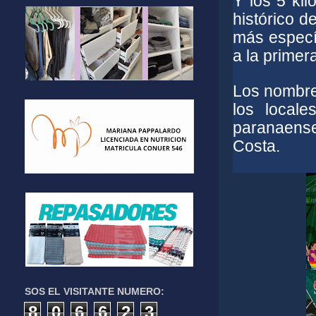
Y los 5 kil
histórico d
más especí
a la primer
Los nombre
los local
paranaens
Costa.
SOS EL VISITANTE NUMERO:
8
0
6
6
2
3