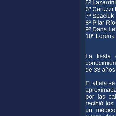
5º Lazarrin
6º Caruzzi
7º Spaciuk
8º Pilar
Río
9º Dana L
10º Lorena
La fiesta
conocimien
de 33 años
El atleta 
aproximadam
por las ca
recibió los
un médico 