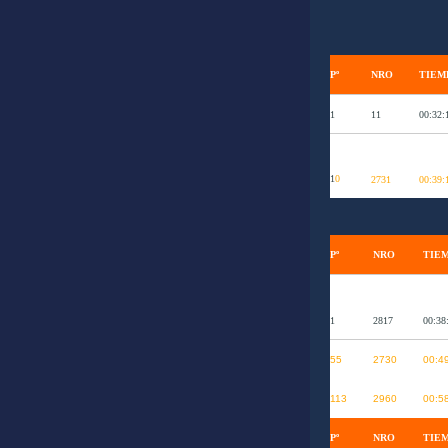
Pº
NRO
TIEM
1
11
00:32:
1
0
2731
00:39:
Pº
NRO
TIE
1
2817
00:38
55
2730
00:4
113
2960
00:5
Pº
NRO
TIE