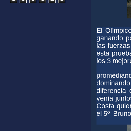
El Olímpi
ganando po
las fuerzas
esta prueba
los 3 mejor
p
romediand
dominando
diferencia
venía junt
Costa quien
el 5º Bruno