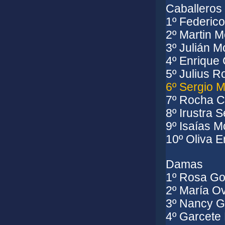
Caballeros
1º Federic
2º Martin
M
3º
Julián
Mo
4º Enrique
5º Julius R
6º Sergio 
7º Rocha Cl
8º Irustra
S
9º
Isaías
Mo
10º Oliva 
Damas
1º Rosa Go
2º
María
Ov
3º Nancy G
4º Garcete 