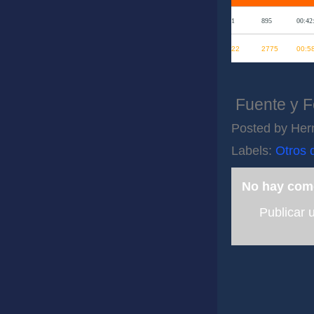
1
895
00:42
22
2775
00:5
Fuente y Fo
Posted by
Her
Labels:
Otros 
No hay com
Publicar 