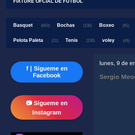
FIXTURE OFCIAL DE FUTBOL
Basquet
Bochas
Boxeo
(663)
(136)
(81)
Pelota Paleta
Tenis
voley
(31)
(230)
(45)
lunes, 9 de e
f | Sígueme en
Facebook
Sergio Meon
📷 Sígueme en
Instagram