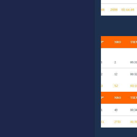
48
2686
00:44:46
Pº
NRO
TIE
1
2
00:3
2
12
00:3
3
52
00:3
Pº
NRO
TIE
1
49
00:3
11
2733
00:3