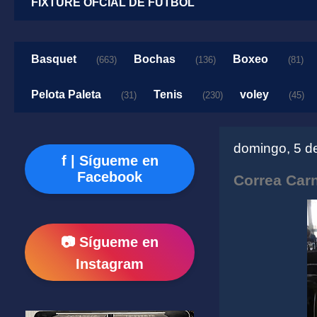
FIXTURE OFCIAL DE FUTBOL
Basquet
Bochas
Boxeo
(663)
(136)
(81)
Pelota Paleta
Tenis
voley
(31)
(230)
(45)
domingo, 5 d
f | Sígueme en
Facebook
Correa Carn
📷 Sígueme en
Instagram