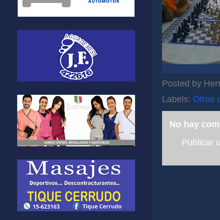
Posted by
Her
Labels:
Otros 
No hay com
Publicar 