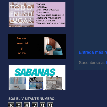
Entrada más r
Suscribirse a:
SOS EL VISITANTE NUMERO:
8
0
6
7
9
9