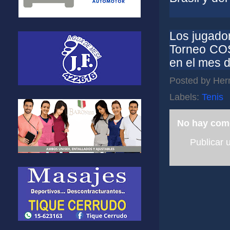
Los jugado
Torneo COS
en el mes de
Posted by
Her
Labels:
Tenis
No hay com
Publicar 