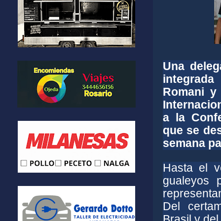
Una deleg
integrada
Romani y 
Internacio
a la Conf
que se des
semana pa
Hasta el v
gualeyos p
representan
Del certam
Brasil y de