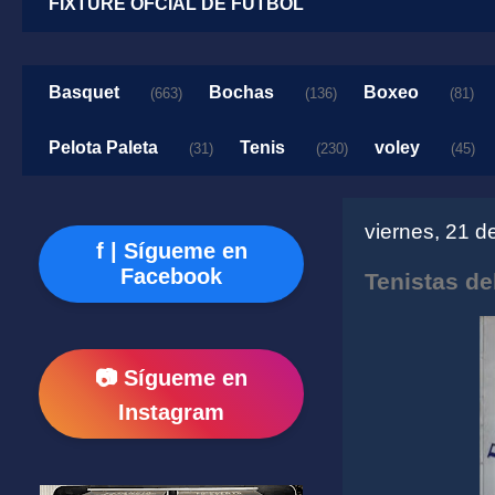
FIXTURE OFCIAL DE FUTBOL
Basquet
Bochas
Boxeo
(663)
(136)
(81)
Pelota Paleta
Tenis
voley
(31)
(230)
(45)
viernes, 21 d
f | Sígueme en
Facebook
Tenistas de
📷 Sígueme en
Instagram