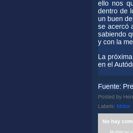
ello nos q
dentro de 
un buen de
se acercó
sabiendo q
y con la me
La próxima 
en el Autó
Fuente: Pr
Posted by
Her
Labels:
Motor
No hay com
Publicar 