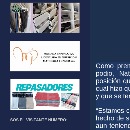
Como prem
podio, Na
posición qu
cual hizo q
y que se te
“Estamos co
hecho de s
SOS EL VISITANTE NUMERO:
aun tenien