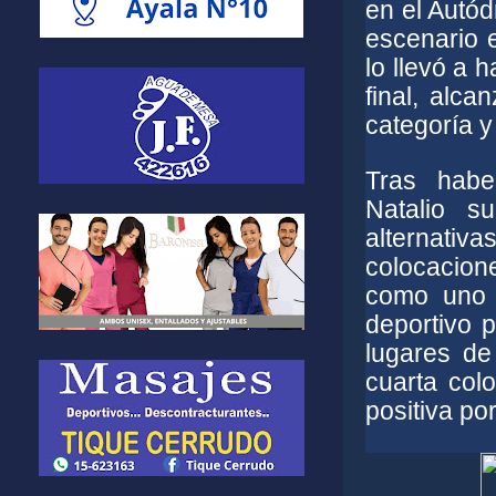
en el Autó
escenario 
lo llevó a 
final, alc
categoría y
Tras habe
Natalio s
alternativ
colocacion
como uno 
deportivo p
lugares de
cuarta col
positiva po