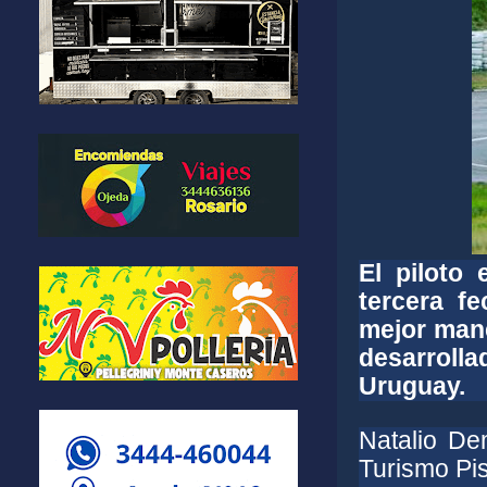
El piloto 
tercera f
mejor mane
desarrol
Uruguay.
Natalio De
Turismo Pi