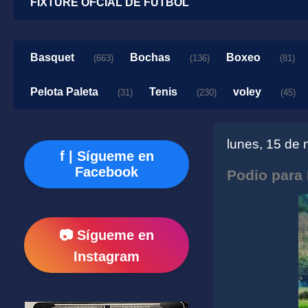
FIXTURE OFCIAL DE FUTBOL
Basquet
Bochas
Boxeo
(663)
(136)
(81)
Pelota Paleta
Tenis
voley
(31)
(230)
(45)
lunes, 15 de
f | Sígueme en
Facebook
Podio para 
📷 Sígueme en
Instagram