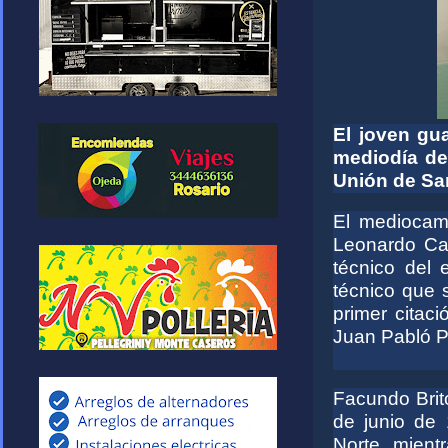
El joven gu
mediodía del
Unión de San
El mediocamp
Leonardo Car
técnico del 
técnico que s
primer citac
Juan Pabló P
Facundo Bri
de junio de 
Norte, mient