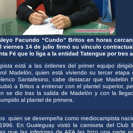
aleyo Facundo “Cundo” Britos en horas cercan
 viernes 14 de julio firmó su vínculo contractua
ta Fé que lo liga a la entidad Tatengue por tres 
ista está a las órdenes del primer equipo dirigid
ol Madelón, quien está viviendo su tercer etapa
elenco Santafesino, cabe destacar que Madelón f
ubió a Britos a entrenar con el plantel superior, p
ión se dio tras la salida de Madelón y con la lleg
umpido al plantel de primera.
tos quien se desempeña como mediocampista nació
1996. En Gualeguay vistió la camiseta del Club B
ras que las inferiores de AFA las hizo una parte e