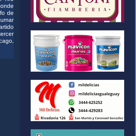
donde
nfo de
 sumar
rtido
tercer
cago,