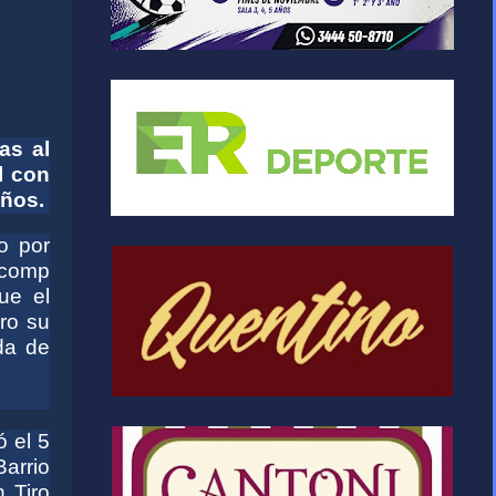
as al
l con
años.
o por
 comp
ue el
ero su
ada de
 el 5
arrio
n Tiro