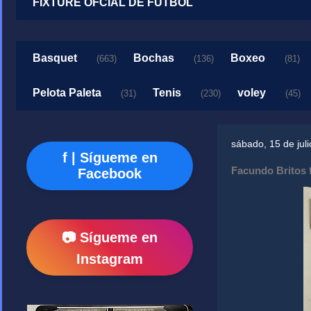
FIXTURE OFCIAL DE FUTBOL
Basquet
Bochas
Boxeo
(663)
(136)
(81)
Pelota Paleta
Tenis
voley
(31)
(230)
(45)
sábado, 15 de jul
f | Sígueme en
Facundo Britos 
Facebook
📷 Sígueme en
Instagram