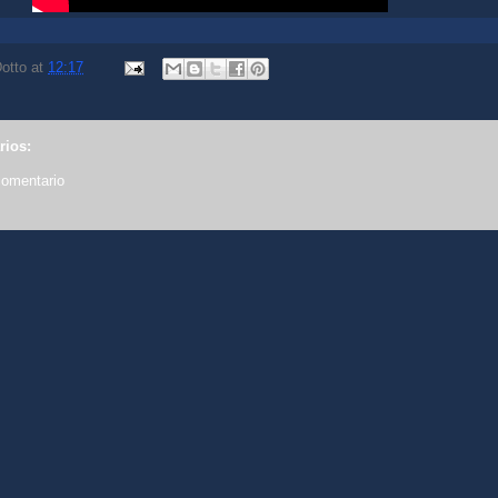
otto
at
12:17
rios:
comentario