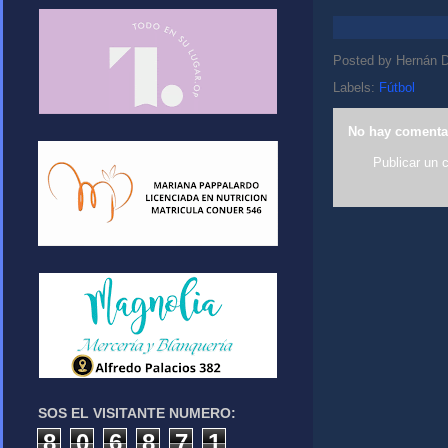
Posted by
Hernán D
Labels:
Fútbol
No hay comenta
Publicar un 
SOS EL VISITANTE NUMERO:
8
0
6
8
7
1