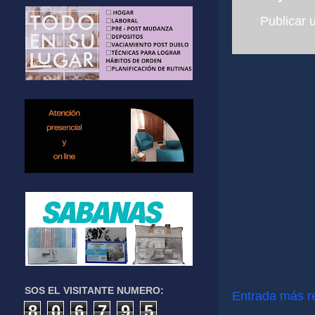
Publicar 
SOS EL VISITANTE NUMERO:
Entrada más r
8
0
6
7
9
5