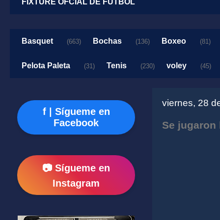
FIXTURE OFCIAL DE FUTBOL
Basquet
Bochas
Boxeo
(663)
(136)
(81)
Pelota Paleta
Tenis
voley
(31)
(230)
(45)
viernes, 28 d
f | Sígueme en
Facebook
Se jugaron 
📷 Sígueme en
Instagram