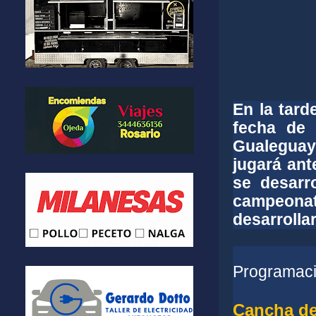
En la tard
fecha de
Gualeguay
jugará ant
se desarr
campeona
desarrolla
Programac
Cancha de