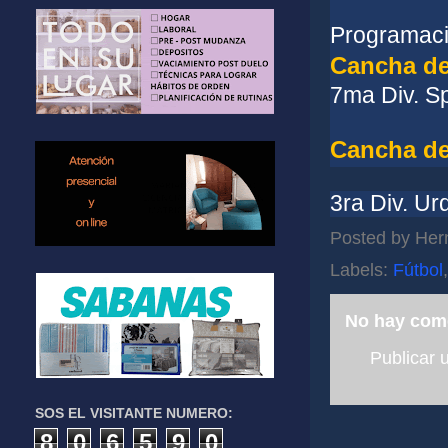
Programació
Cancha de
7ma Div. Sp
Cancha de
3ra Div. Ur
Posted by
Her
Labels:
Fútbol
No hay com
Publicar 
SOS EL VISITANTE NUMERO:
8
0
6
5
9
0