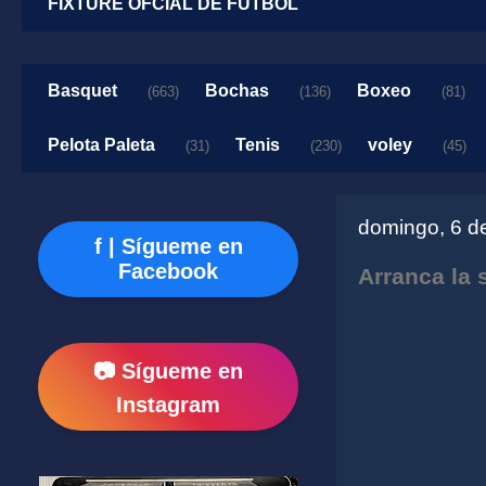
FIXTURE OFCIAL DE FUTBOL
Basquet
Bochas
Boxeo
(663)
(136)
(81)
Pelota Paleta
Tenis
voley
(31)
(230)
(45)
domingo, 6 d
f | Sígueme en
Facebook
Arranca la
📷 Sígueme en
Instagram