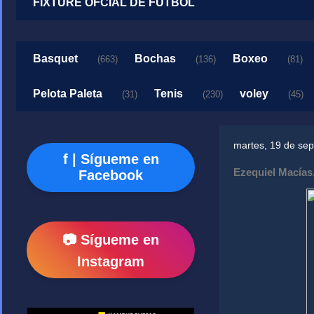
FIXTURE OFCIAL DE FUTBOL
Basquet
Bochas
Boxeo
(663)
(136)
(81)
Pelota Paleta
Tenis
voley
(31)
(230)
(45)
martes, 19 de se
f | Sígueme en
Ezequiel Macías,
Facebook
📷 Sígueme en
Instagram