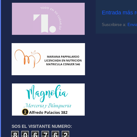
Entrada más r
Suscribirse a:
Envia
SOS EL VISITANTE NUMERO:
8
0
6
7
6
2