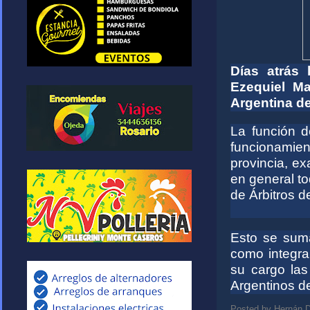
Días atrás
Ezequiel M
Argentina de
La función d
funcionamien
provincia, ex
en general to
de Árbitros d
Esto se suma
como integra
su cargo la
Argentinos d
Posted by
Hernán D