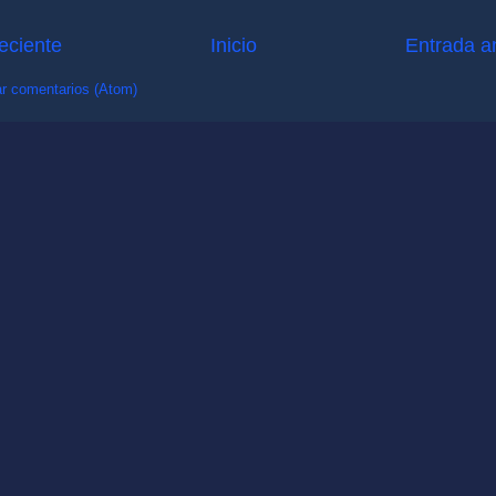
eciente
Inicio
Entrada a
r comentarios (Atom)