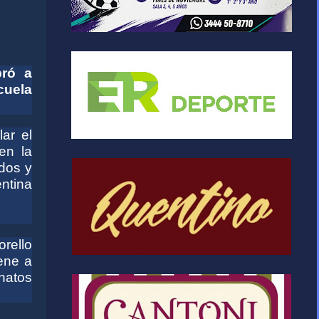
bró a
cuela
ar el
en la
idos y
entina
rello
ene a
natos