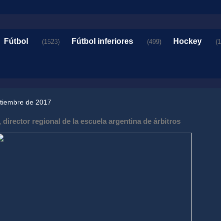
Fútbol
Fútbol inferiores
Hockey
(1523)
(499)
(
ptiembre de 2017
 director regional de la escuela argentina de árbitros