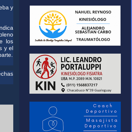
ueba y
indica
pleno
e los
 y el
parte.
fechas