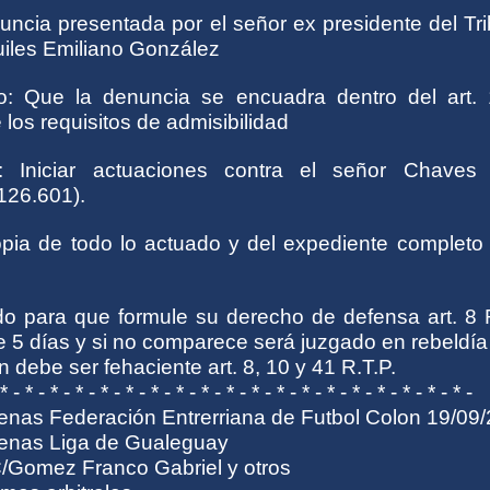
uncia presentada por el señor ex presidente del Tr
iles Emiliano González
o: Que la denuncia se encuadra dentro del art. 
 los requisitos de admisibilidad
: Iniciar actuaciones contra el señor Chaves
126.601).
opia de todo lo actuado y del expediente completo 
ado para que formule su derecho de defensa art. 8 
e 5 días y si no comparece será juzgado en rebeldía
ón debe ser fehaciente art. 8, 10 y 41 R.T.P.
 * - * - * - * - * - * - * - * - * - * - * - * - * - * - * - * - * - * - * -
penas Federación Entrerriana de Futbol Colon 19/09
penas Liga de Gualeguay
/Gomez Franco Gabriel y otros