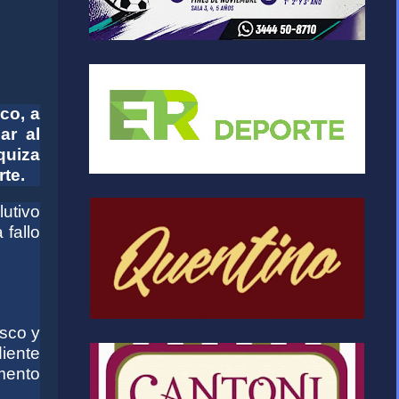
co, a
ar al
quiza
rte.
lutivo
fallo
asco y
diente
amento