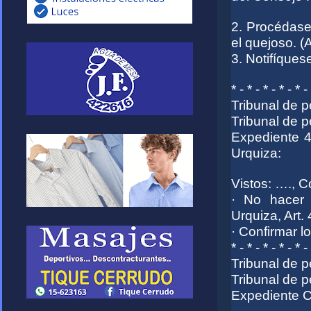
2. Procédase 
el quejoso. (
3. Notifíques
* - * - * - * - * -
Tribunal de 
Tribunal de 
Expediente 4
Urquiza:
Vistos: …., 
· No hacer 
Urquiza, Art. 
· Confirmar l
* - * - * - * - * -
Tribunal de 
Tribunal de 
Expediente 