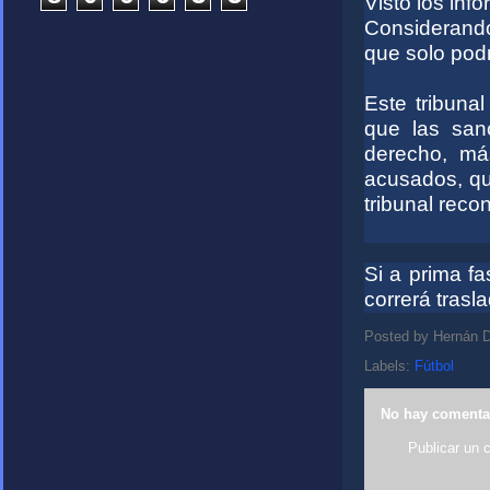
Visto los info
Considerando 
que solo podr
Este tribuna
que las san
derecho, má
acusados, qu
tribunal reco
Si a prima fa
correrá trasl
Posted by
Hernán D
Labels:
Fútbol
No hay comenta
Publicar un 