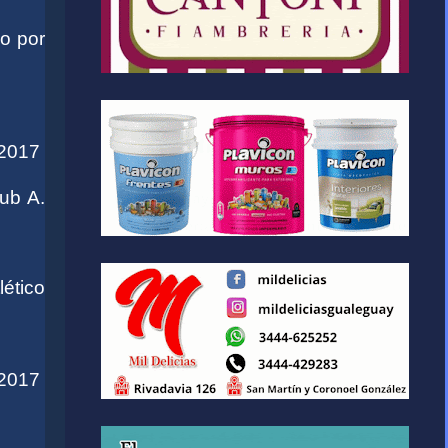
do por
/2017
ub A.
ético
/2017