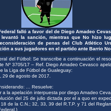
Federal falló a favor del de Diego Amadeo Cevas
 levantó la sanción, mientras que No hizo lug
econsideración de penas del Club Atlético Ur
ción a sus jugadores en el partido ante Barrio No
al del Fútbol: Se transcribe a continuación el reso
te Nº 3705/17 – Ref. Diego Amadeo Cevasco apela 
de la Liga de Fútbol de Gualeguay:
, 29 de agosto de 2017.
nsiderando: … Resuelve:
ar a la apelación interpuesta por diego Amadeo Cev
olución del 25 de julio dictada por el a quo en expe
 18 de la C.N.; 32, 33, 39 del R.T.P. y 71 del Regl
ederal.)