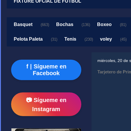
FIXTURE OFCIAL DE FUTBOL
Basquet
Bochas
Boxeo
(663)
(136)
(81)
Pelota Paleta
Tenis
voley
(31)
(230)
(45)
miércoles, 20 de 
f | Sígueme en
Tarjetero de Pri
Facebook
📷 Sígueme en
Instagram