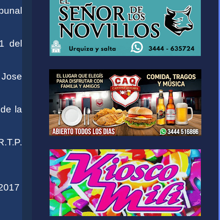
ibunal
1 del
 Jose
de la
R.T.P.
/2017