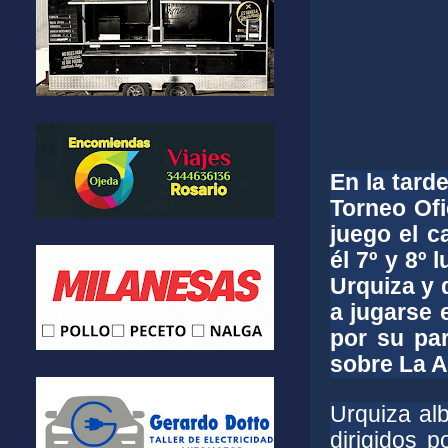
En la tard
Torneo Ofi
juego el c
él 7º y 8º
Urquiza y 
a jugarse 
por su par
sobre La 
Urquiza alb
dirigidos p