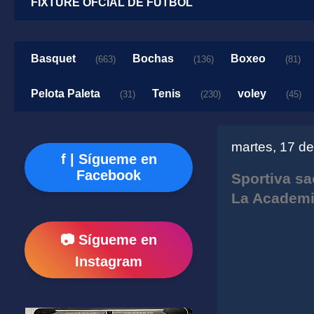
FIXTURE OFCIAL DE FUTBOL
Basquet
Bochas
Boxeo
(663)
(136)
(81)
Pelota Paleta
Tenis
voley
(31)
(230)
(45)
martes, 17 d
f | Sígueme en
Facebook
Sportiva sa
La Academ
📷 Sígueme en
Instagram