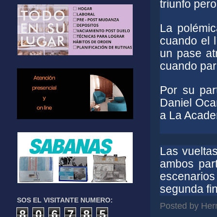
triunfo per
La polémica
cuando el 
un pase at
cuando pare
Por su par
Daniel Oca
a La Academ
Las vuelta
ambos part
escenarios
segunda fin
SOS EL VISITANTE NUMERO:
Posted by
Her
8
0
6
7
8
5