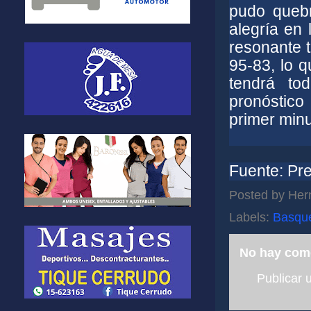
pudo quebr
alegría en 
resonante t
95-83, lo q
tendrá tod
pronóstico
primer minu
Fuente: Pr
Posted by
Her
Labels:
Basqu
No hay com
Publicar 