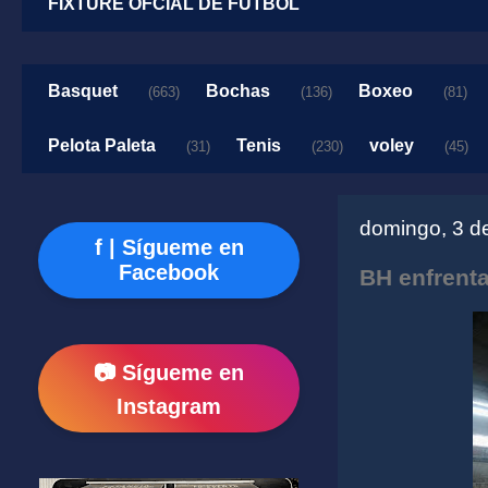
FIXTURE OFCIAL DE FUTBOL
Basquet
Bochas
Boxeo
(663)
(136)
(81)
Pelota Paleta
Tenis
voley
(31)
(230)
(45)
domingo, 3 d
f | Sígueme en
Facebook
BH enfrenta
📷 Sígueme en
Instagram