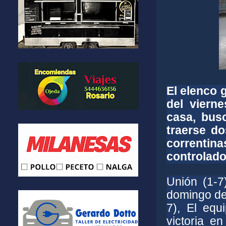
El elenco 
del viern
casa, bus
traerse do
correntina
controlado
Unión (1-7
domingo de
7), El equ
victoria e