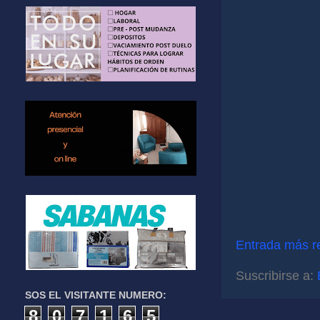
Entrada más r
Suscribirse a:
SOS EL VISITANTE NUMERO:
8
0
7
1
6
5