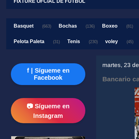
FIXTURE OFCIAL DE FUTBOL
Basquet
Bochas
Boxeo
(663)
(136)
(81)
Pelota Paleta
Tenis
voley
(31)
(230)
(45)
martes, 23 d
f | Sígueme en
Facebook
Bancario ca
📷 Sígueme en
Instagram