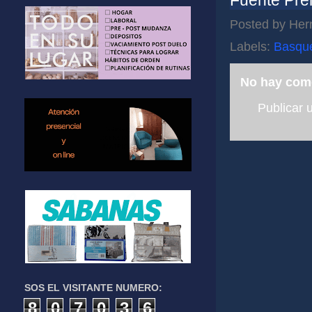
Fuente Pre
Posted by
Her
Labels:
Basqu
No hay com
Publicar 
SOS EL VISITANTE NUMERO:
8
0
7
0
3
6