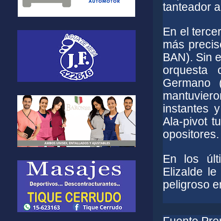
tanteador a
En el terce
más preciso
BAN). Sin e
orquesta 
Germano (
mantuviero
instantes 
Ala-pivot 
opositores.
En los últ
Elizalde l
peligroso e