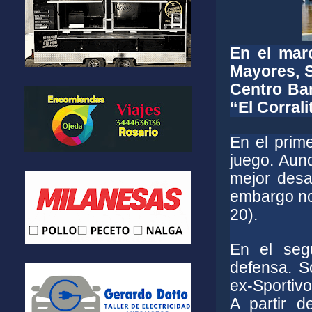
En el marc
Mayores, S
Centro Ban
“El Corrali
En el prim
juego. Aun
mejor desa
embargo no 
20).
En el seg
defensa. S
ex-Sportivo
A partir d