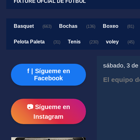
FIXTURE OFCIAL DE FUTBOL
Basquet
Bochas
Boxeo
(663)
(136)
(81)
Pelota Paleta
Tenis
voley
(31)
(230)
(45)
sábado, 3 de
f | Sígueme en
Facebook
El equipo d
📷 Sígueme en
Instagram