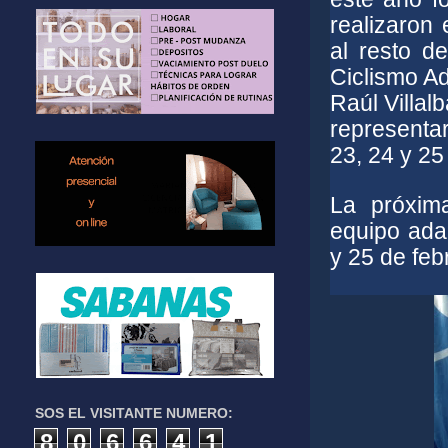
realizaron
al resto d
Ciclismo A
Raúl Villal
representar
23, 24 y 25
La próxim
equipo ada
y 25 de feb
SOS EL VISITANTE NUMERO:
8
0
6
6
4
1