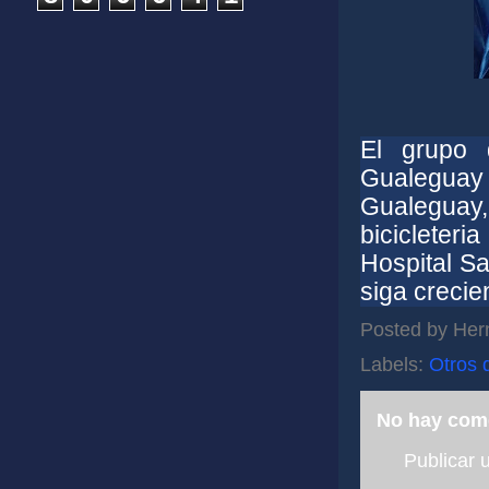
El grupo 
Gualeguay 
Gualeguay
bicicleter
Hospital Sa
siga crecie
Posted by
Her
Labels:
Otros 
No hay com
Publicar 