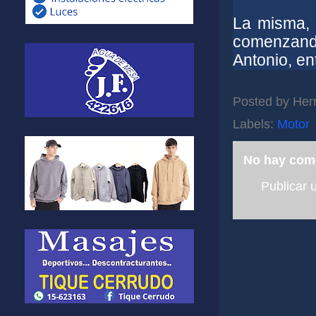
La misma, 
comenzando
Antonio, ent
Posted by
Her
Labels:
Motor
No hay com
Publicar 