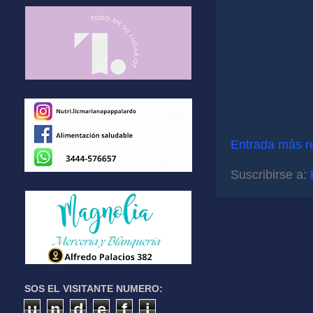
Entrada más r
Suscribirse a:
SOS EL VISITANTE NUMERO:
u
n
d
e
f
i