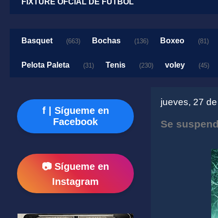
FIXTURE OFCIAL DE FUTBOL
Basquet
Bochas
Boxeo
(663)
(136)
(81)
Pelota Paleta
Tenis
voley
(31)
(230)
(45)
jueves, 27 d
f | Sígueme en
Facebook
Se suspendi
📷 Sígueme en
Instagram