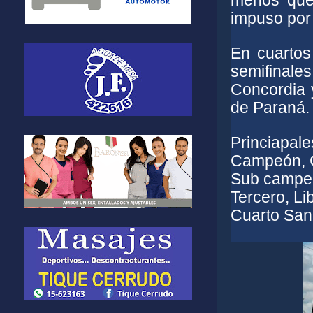
menos que 
impuso por
En cuartos
semifinale
Concordia y
de Paraná.
Princiapale
Campeón, 
Sub campeó
Tercero, Lib
Cuarto San