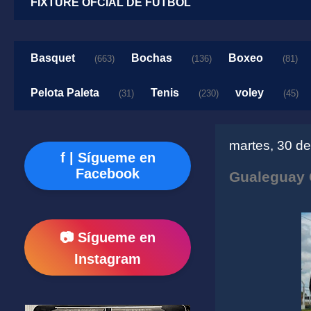
FIXTURE OFCIAL DE FUTBOL
Basquet
Bochas
Boxeo
(663)
(136)
(81)
Pelota Paleta
Tenis
voley
(31)
(230)
(45)
martes, 30 d
f | Sígueme en
Facebook
Gualeguay 
📷 Sígueme en
Instagram