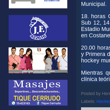
Municipal.
18. horas C
Sub 12, 14
Estadio Mu
en Costane
20.00 hora
y Primera d
hockey mun
Mientras q
clínica teó
Posted by
Her
Labels:
Hocke