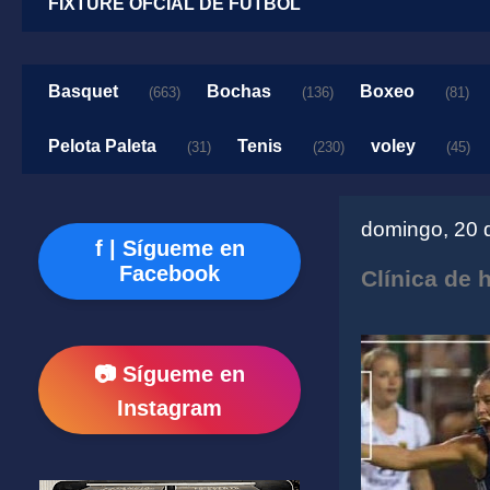
FIXTURE OFCIAL DE FUTBOL
Basquet
Bochas
Boxeo
(663)
(136)
(81)
Pelota Paleta
Tenis
voley
(31)
(230)
(45)
domingo, 20 
f | Sígueme en
Facebook
Clínica de
📷 Sígueme en
Instagram