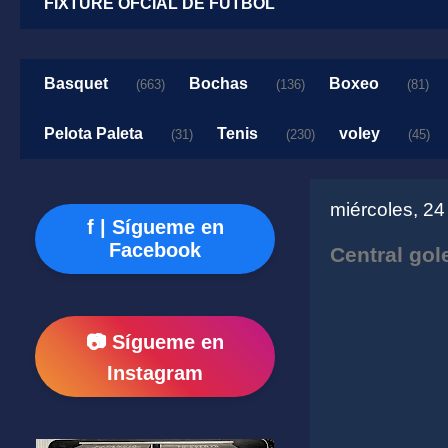
FIXTURE OFCIAL DE FUTBOL
Basquet
Bochas
Boxeo
(663)
(136)
(81)
Pelota Paleta
Tenis
voley
(31)
(230)
(45)
miércoles, 24
f | Sígueme en
Facebook
Central gol
📷 Sígueme en
Instagram