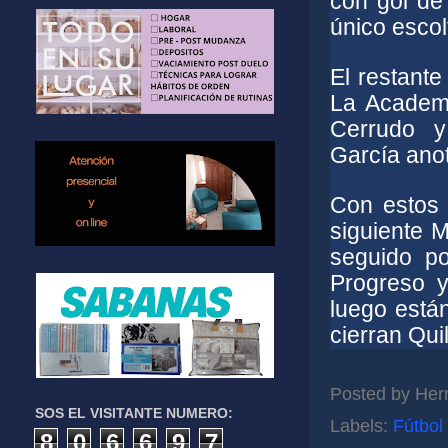
con gol de
único escol
El restante
La Academi
Cerrudo y
García ano
Con estos 
siguiente M
seguido po
Progreso y
luego está
cierran Qui
Posted by
Her
SOS EL VISITANTE NUMERO:
Labels:
Fútbol
8
0
6
6
9
7