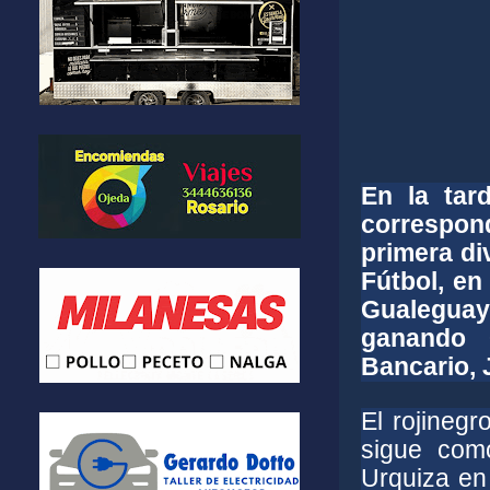
En la tar
correspon
primera di
Fútbol, en
Gualeguay
ganando 
Bancario, 
El rojinegr
sigue como
Urquiza en 