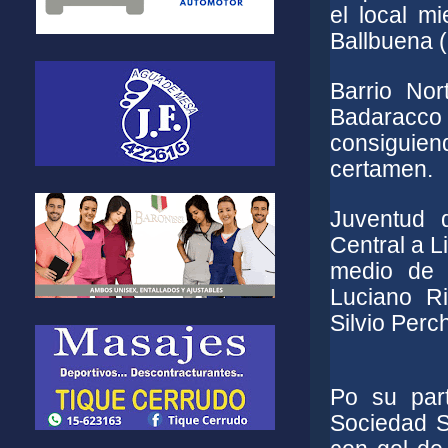
el local m
Ballbuena (
Barrio Nor
Badaracco 
consiguien
certamen.
Juventud 
Central a L
medio de 
Luciano R
Silvio Perc
Po su part
Sociedad S