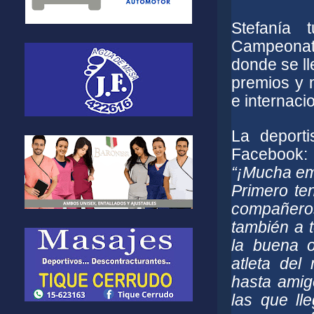
Stefanía 
Campeonat
donde se l
premios y 
e internac
La deporti
Facebook:
“¡Mucha em
Primero te
compañeros 
también a 
la buena 
atleta del
hasta amig
las que ll