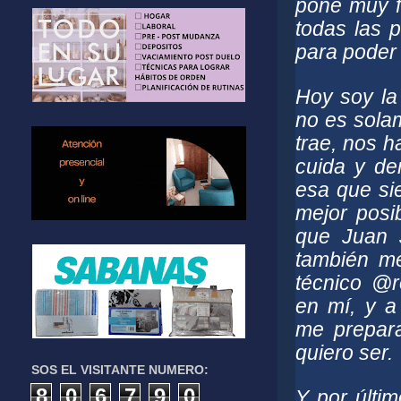
pone muy fe
todas las
para poder 
Hoy soy la 
no es sola
trae, nos h
cuida y de
esa que si
mejor posi
que Juan J
también me
técnico @r
en mí, y a
me prepara
quiero ser.
SOS EL VISITANTE NUMERO:
8
0
6
7
9
0
Y por últi