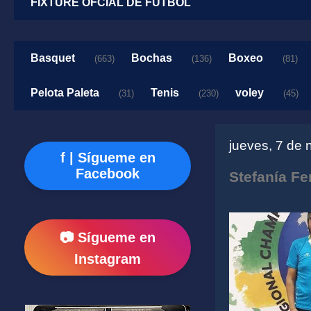
FIXTURE OFCIAL DE FUTBOL
Basquet
Bochas
Boxeo
(663)
(136)
(81)
Pelota Paleta
Tenis
voley
(31)
(230)
(45)
jueves, 7 de
f | Sígueme en
Facebook
Stefanía Fe
📷 Sígueme en
Instagram