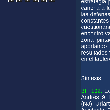
estrategia 
cancha a lo
las defens
constante
cuestionand
encontró va
zona pinta
aportando
resultados 
en el table
Síntesis
BH 102:
Ec
Andrés 9, 
(NJ), Uria