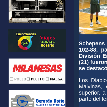
Schepens 
102-88, p
División E
(21) fueron
se destac
Los Diablo
Malvinas,
superior, 
parte del te