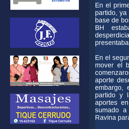
En el prim
partido, y
base de bom
BH estab
desperdici
presentaban
En el segu
mover el 
comenzaron
aporte desd
embargo, e
partido y 
aportes en
sumado a 
Ravina par