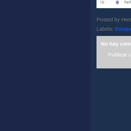
Posted by
Her
Labels:
Basqu
No hay com
Publicar 