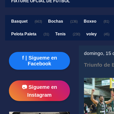
FIXTURE OFCIAL DE FUTBOL
Basquet
Bochas
Boxeo
(663)
(136)
(81)
Pelota Paleta
Tenis
voley
(31)
(230)
(45)
domingo, 15 
f | Sígueme en
Facebook
Triunfo de
📷 Sígueme en
Instagram