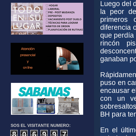
Luego del d
la peor de
primeros 
diferencia 
que perdía 
rincón pi
desconcent
ganaban po
Rápidamen
puso en ca
encausar el
con un ve
sobresalto
BH para ter
SOS EL VISITANTE NUMERO:
En el últi
8
0
6
9
9
7