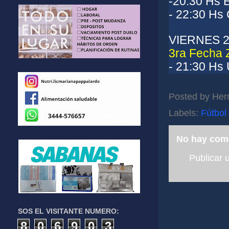
-20:30 Hs 
- 22:30 Hs
VIERNES 
3ra Fecha 
- 21:30 Hs 
Posted by
Her
Labels:
Fútbol
No hay com
Publicar 
SOS EL VISITANTE NUMERO:
8
0
6
9
0
3