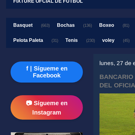
FIXTURE OFCIAL DE FUTBOL
Basquet
Bochas
Boxeo
(663)
(136)
(81)
Pelota Paleta
Tenis
voley
(31)
(230)
(45)
lunes, 27 de
f | Sígueme en
Facebook
BANCARIO 
DEL OFICI
📷 Sígueme en
Instagram