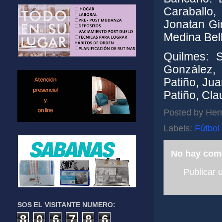
Caraballo,
Jonatan Gi
Medina Bel
Quilmes: S
González, 
Patiño, Ju
Patiño, Cl
Posted by
Her
Labels:
Fútbol
No hay com
Publicar 
SOS EL VISITANTE NUMERO:
8
0
6
7
8
6