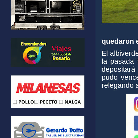
quedaron e
El albiverd
la pasada 
depositará
pudo vence
relegando a