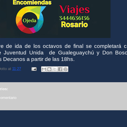
ve de ida de los octavos de final se completará c
e Juventud Unida
de Gualeguaychú y Don Bos
 Decanos a partir de las 18hs.
otto
at
11:27
rios:
comentario