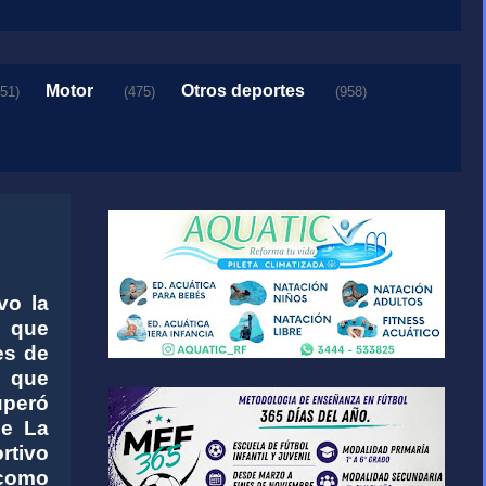
Motor
Otros deportes
151)
(475)
(958)
vo la
e que
es de
 que
uperó
de La
rtivo
 como