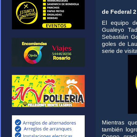
de Federal 2 
El equipo d
Gualeyo Tad
Sebastián Go
goles de Lau
serie de visit
Mientras qu
también logr
Congo graci