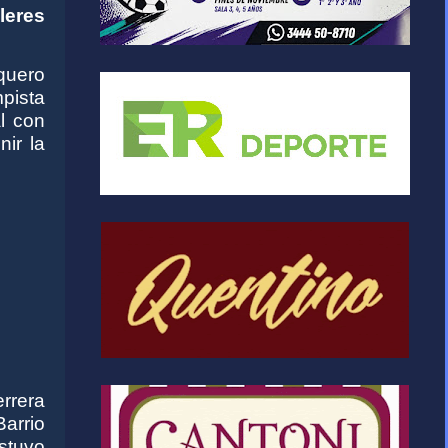
leres
quero
pista
l con
nir la
rrera
arrio
stuvo