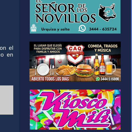
on el
co en