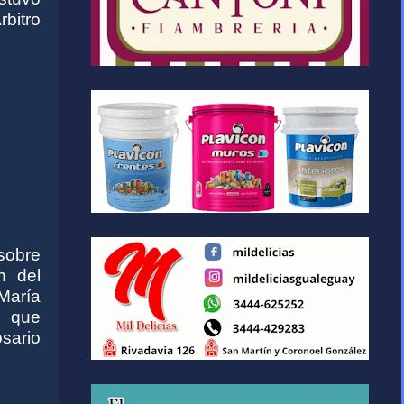
rbitro
sobre
n del
 María
e que
sario