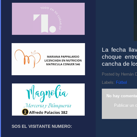
La fecha lla
choque entr
cancha de los
Posted by
Hernán D
Labels:
Fútbol
No hay comenta
Publicar un 
SOS EL VISITANTE NUMERO: