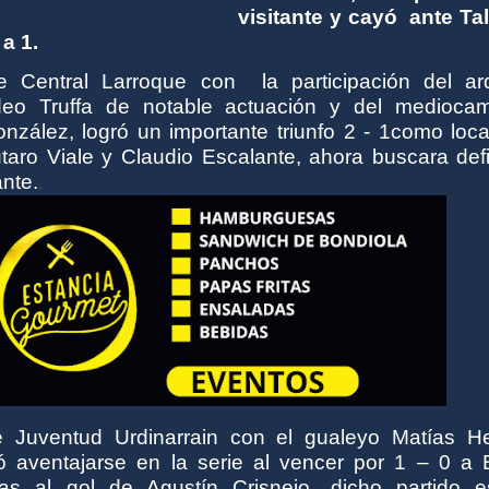
visitante y cayó ante Tal
a 1.
e Central Larroque con
la participación del ar
eo Truffa de notable actuación y del mediocam
nzález, logró un importante triunfo 2 - 1como loca
taro Viale y Claudio Escalante
, ahora buscara defi
ante.
.
e Juventud Urdinarrain con el gualeyo Matías He
ó aventajarse en la serie al vencer por 1 – 0 a B
as al gol de Agustín Crisnejo, dicho partido e