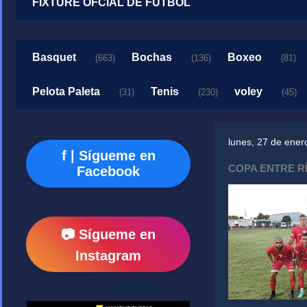
FIXTURE OFCIAL DE FUTBOL
Basquet
Bochas
Boxeo
(663)
(136)
(81)
Pelota Paleta
Tenis
voley
(31)
(230)
(45)
lunes, 27 de ener
f | Sígueme en
COPA ENTRE R
Facebook
📷 Sígueme en
Instagram