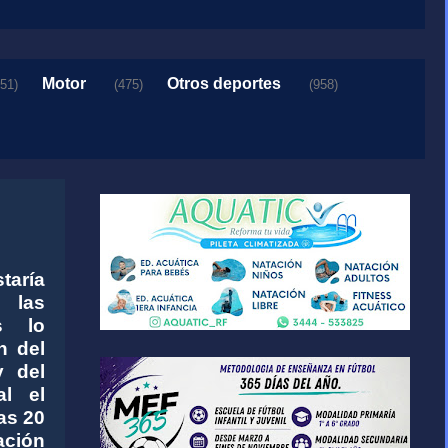
Motor
Otros deportes
151)
(475)
(958)
aría
las
as lo
n del
y del
al el
as 20
ación