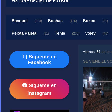
FIXTURE OFCIAL DE FUTBOL
Basquet
Bochas
Boxeo
(663)
(136)
(81)
Pelota Paleta
Tenis
voley
(31)
(230)
(45)
viernes, 31 de en
f | Sígueme en
SE VIENE EL 
Facebook
📷 Sígueme en
Instagram