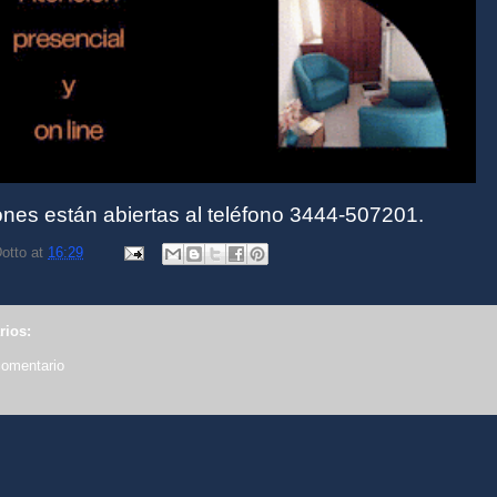
ones están abiertas al teléfono 3444-507201.
otto
at
16:29
rios:
comentario