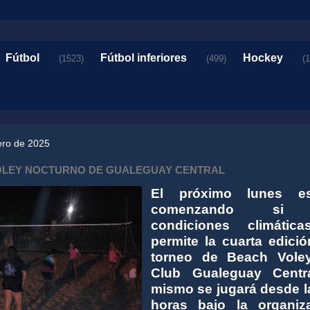
Fútbol
Fútbol inferiores
Hockey
(1523)
(499)
(
ero de 2025
VOLEY NOCTURNO DE GUALEGUAY CENTRAL
El próximo lunes est
comenzando si 
condiciones climátic
permite la cuarta edició
torneo de Beach Vole
Club Gualeguay Centr
mismo se jugará desde l
horas bajo la organiz