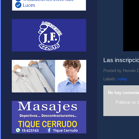
Las inscripci
Posted by
Hernán D
Labels:
voley
No hay comenta
Publicar un 