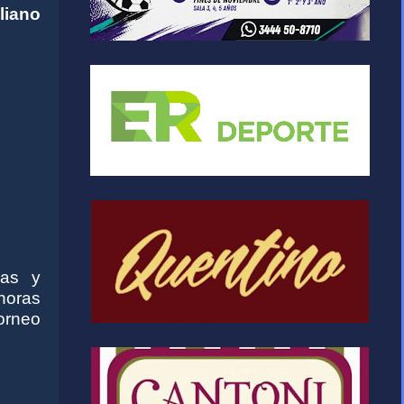
iano
nas y
horas
torneo