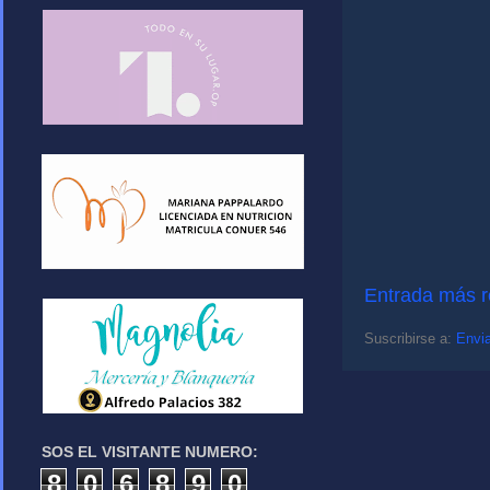
Entrada más r
Suscribirse a:
Envia
SOS EL VISITANTE NUMERO:
8
0
6
8
9
0