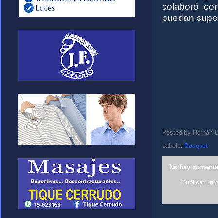
colaboró co
puedan super
Posted by
Hernán D
Labels:
Basquet
No hay comenta
Publicar un 