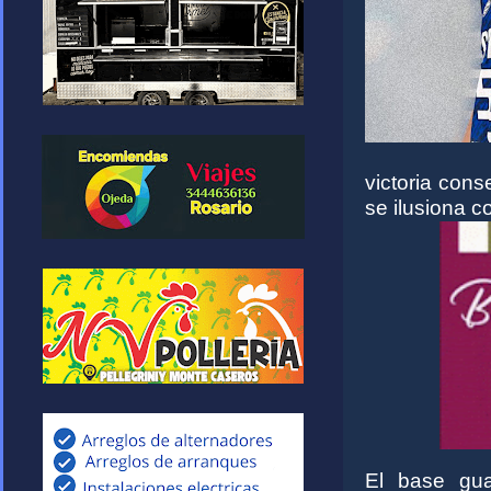
victoria cons
se ilusiona c
El base gu