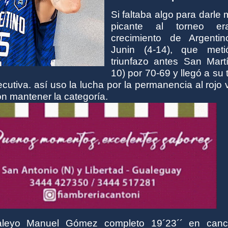
Si faltaba algo para darle
picante al torneo er
crecimiento de Argenti
Junin (4-14), que met
triunfazo antes San Martí
10) por 70-69 y llegó a su 
ecutiva. así uso la lucha por la permanencia al rojo 
on mantener la categoría.
aleyo Manuel Gómez completo 19´23´´ en can