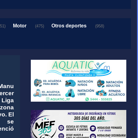
Motor
Otros deportes
151)
(475)
(958)
 Manu
rcer
 Liga
 zona
vo. El
e se
enció