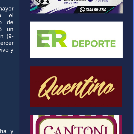
 mayor
a el
no de
ió un
n (9-
tercer
vivo y
cha y