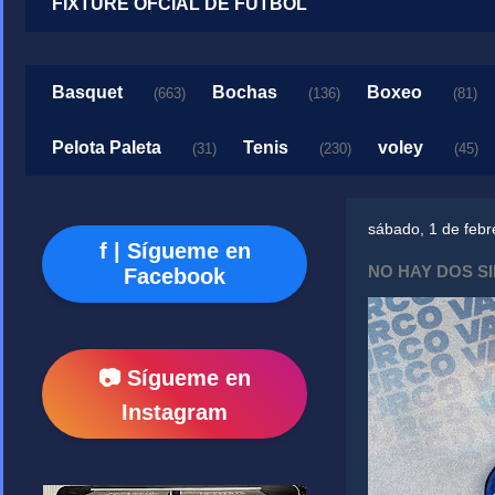
FIXTURE OFCIAL DE FUTBOL
Basquet
Bochas
Boxeo
(663)
(136)
(81)
Pelota Paleta
Tenis
voley
(31)
(230)
(45)
sábado, 1 de febr
f | Sígueme en
NO HAY DOS S
Facebook
📷 Sígueme en
Instagram