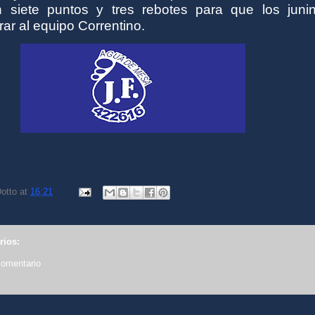
n siete puntos y tres rebotes para que los juni
ar al equipo Correntino.
otto
at
16:21
rios:
comentario