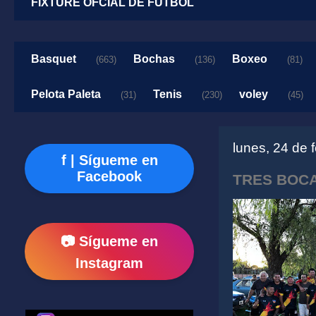
FIXTURE OFCIAL DE FUTBOL
Basquet
Bochas
Boxeo
(663)
(136)
(81)
Pelota Paleta
Tenis
voley
(31)
(230)
(45)
lunes, 24 de 
f | Sígueme en
Facebook
TRES BOCA
📷 Sígueme en
Instagram