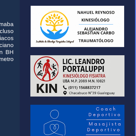
tomaba
cluso
diacos
ciano
on BH
metro