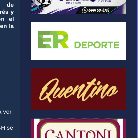
 de
rés y
en el
en la
a ver
 BH se