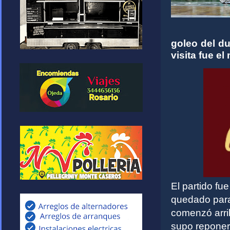
goleo del d
visita fue e
El partido fue
quedado para 
comenzó arrib
supo reponer 