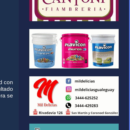
ad con
ltado
ra se