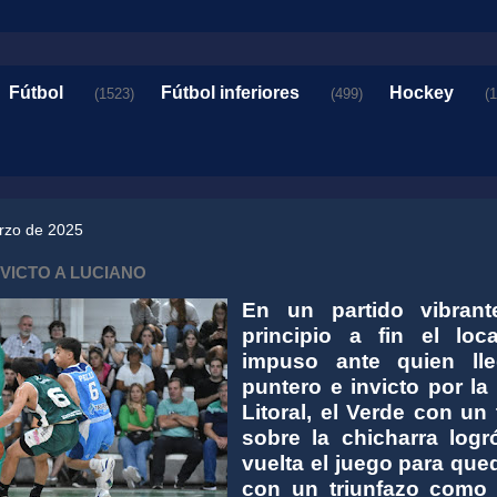
Fútbol
Fútbol inferiores
Hockey
(1523)
(499)
(
arzo de 2025
NVICTO A LUCIANO
En un partido vibran
principio a fin el loc
impuso ante quien ll
puntero e invicto por la
Litoral, el Verde con un 
sobre la chicharra logr
vuelta el juego para que
con un triunfazo como 