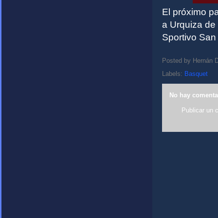
El próximo pa
a Urquiza de 
Sportivo San
Posted by
Hernán D
Labels:
Basquet
No hay comenta
Publicar un 