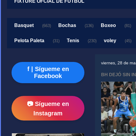
FIXTURE OFCIAL DE FUTBOL
Basquet
Bochas
Boxeo
(663)
(136)
(81)
Pelota Paleta
Tenis
voley
(31)
(230)
(45)
viernes, 28 de m
f | Sígueme en
BH DEJÓ SIN I
Facebook
📷 Sígueme en
Instagram