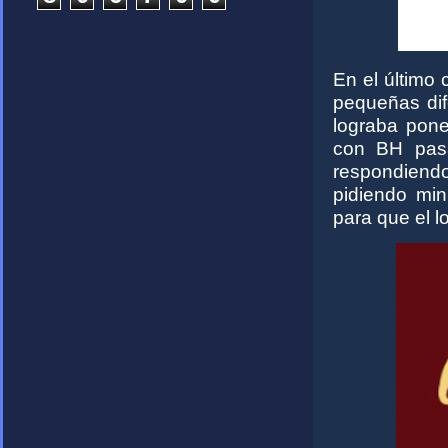
En el último
pequeñas dif
lograba poner
con BH pasa
respondiendo
pidiendo min
para que el l