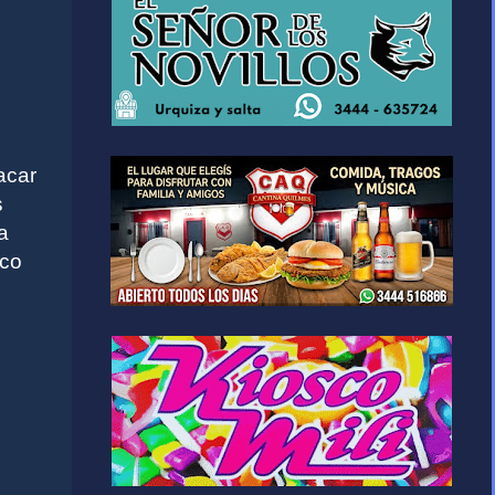
acar
s
a
ico