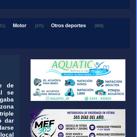
Motor
Otros deportes
151)
(475)
(958)
te de
al se
egaba
 zona
triple
ó dar
darse
local