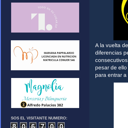
A la vuelta d
diferencias pe
consecutivos 
pesar de ello
para entrar a
SOS EL VISITANTE NUMERO:
8
0
6
7
0
0