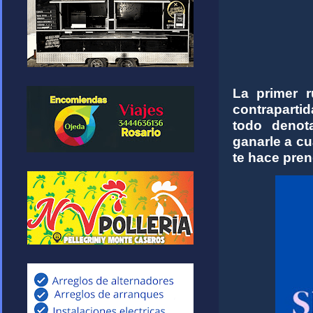
La primer r
contrapartid
todo denot
ganarle a cu
te hace prend