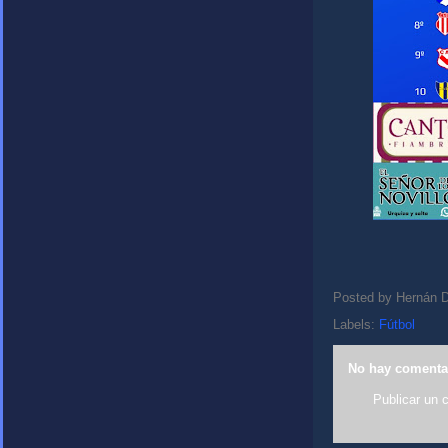
Posted by
Hernán D
Labels:
Fútbol
No hay comenta
Publicar un 