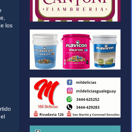
o
e,
e los
rtido
el