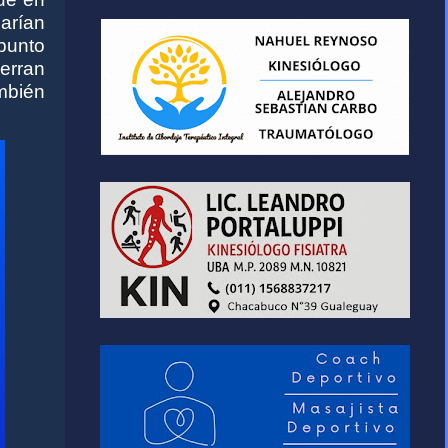
arían
punto
erran
ambién