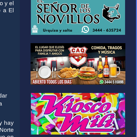
o y el
 a El
dar
a
 y hay
Norte
que en