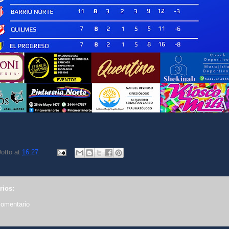
otto
at
16:27
rios:
comentario