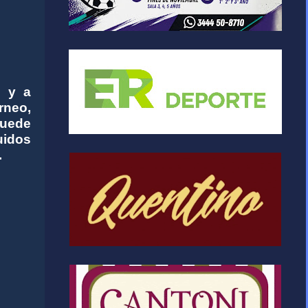
n y a
rneo,
puede
uidos
.