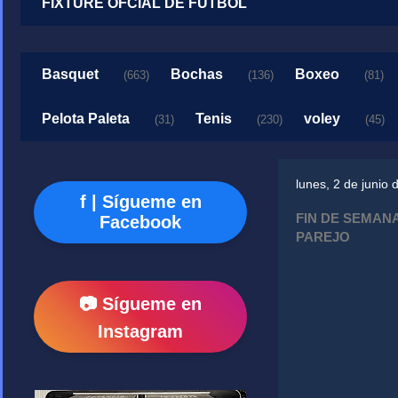
FIXTURE OFCIAL DE FUTBOL
Basquet
Bochas
Boxeo
(663)
(136)
(81)
Pelota Paleta
Tenis
voley
(31)
(230)
(45)
lunes, 2 de junio
f | Sígueme en
FIN DE SEMAN
Facebook
PAREJO
📷 Sígueme en
Instagram