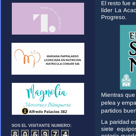
El resto fue 
líder La Ac
Progreso.
Mientras que 
pelea y empa
partidos bue
La paridad es
SOS EL VISITANTE NUMERO:
siete equipo
8
0
6
9
7
4
estaría queda