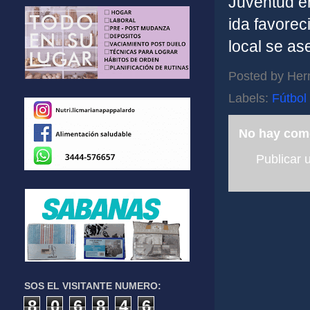
Juventud en
ida favorec
local se as
Posted by
Her
Labels:
Fútbol
No hay com
Publicar 
SOS EL VISITANTE NUMERO:
8
0
6
8
4
6