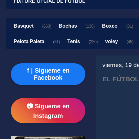
FIXTURE OFCIAL DE FUTBOL
Basquet
Bochas
Boxeo
(663)
(136)
(81)
Pelota Paleta
Tenis
voley
(31)
(230)
(45)
viernes, 19 d
f | Sígueme en
Facebook
EL FÚTBOL
📷 Sígueme en
Instagram