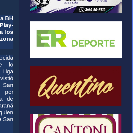
 a BH
Play-
a los
 zona
ocida
e lo
 Liga
istió
e San
 por
ia de
araná
quien
e San