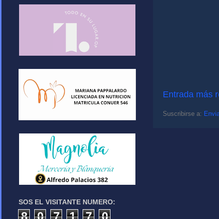
Entrada más r
Suscribirse a:
Envia
SOS EL VISITANTE NUMERO:
8
0
7
1
7
0