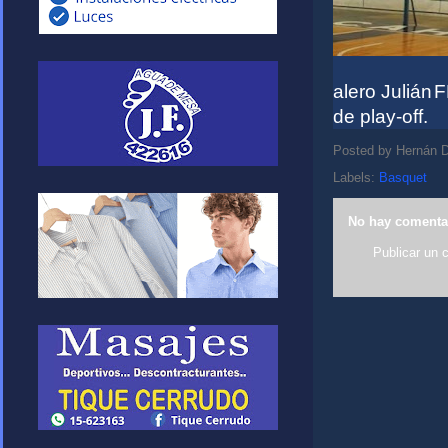
alero
Julián
F
de play-off.
Posted by
Hernán D
Labels:
Basquet
No hay comenta
Publicar un 