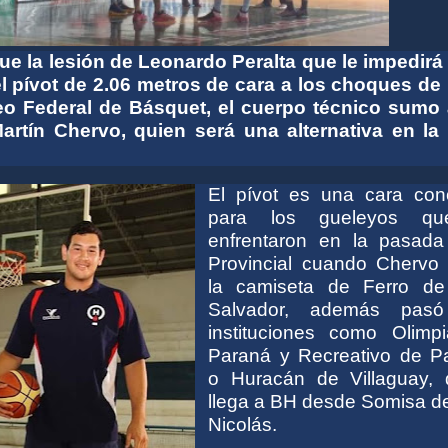
fue la lesión de Leonardo Peralta que le impedirá
l pívot de 2.06 metros de cara a los choques de 
neo Federal de Básquet, el cuerpo técnico sumo 
Martín Chervo, quien será una alternativa en la
El pívot es una cara con
para los gueleyos qu
enfrentaron en la pasada
Provincial cuando Chervo v
la camiseta de Ferro d
Salvador, además pasó
instituciones como
Olimp
Paraná
y Recreativo de P
o
Huracán de Villaguay
, 
llega a BH desde Somisa d
Nicolás.