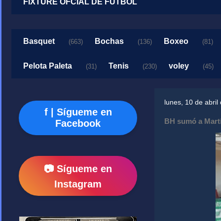
FIXTURE OFCIAL DE FUTBOL
Basquet
Bochas
Boxeo
(663)
(136)
(81)
Pelota Paleta
Tenis
voley
(31)
(230)
(45)
lunes, 10 de abril
f | Sígueme en
BH sumó a Martí
Facebook
📷 Sígueme en
Instagram