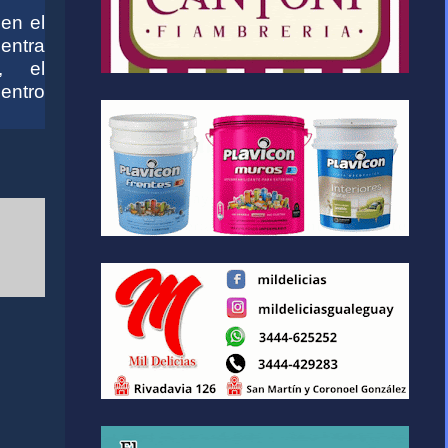
en el
entra
, el
uentro