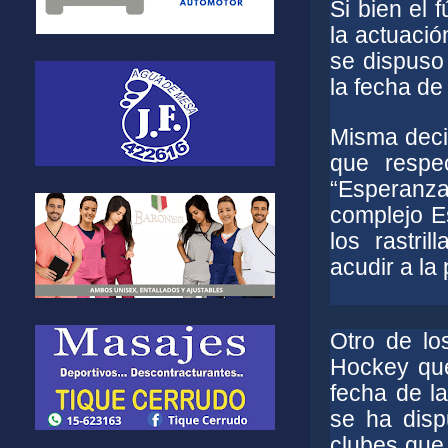
Si bien el f
la actuació
se dispuso
la fecha de 
Misma decis
que respe
“Esperanz
complejo E
los rastri
acudir a la
Otro de lo
Hockey que
fecha de l
se ha dispu
clubes que 