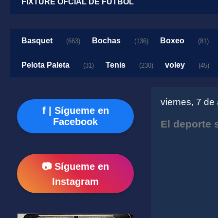
FIXTURE OFCIAL DE FUTBOL
Basquet
Bochas
Boxeo
(663)
(136)
(81)
Pelota Paleta
Tenis
voley
(31)
(230)
(45)
viernes, 7 de
f | Sígueme en
Facebook
El deporte 
📷 Sígueme en
Instagram