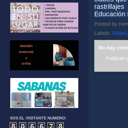
rastrilla
Educación 
Posted by
Her
Labels:
Fútbol
No hay com
Publicar 
SOS EL VISITANTE NUMERO:
8
0
6
6
7
8