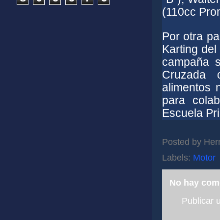
(110cc Prom
Por otra p
Karting del
campaña so
Cruzada c
alimentos n
para colab
Escuela Pr
Posted by
Her
Labels:
Motor
No hay com
Publicar 