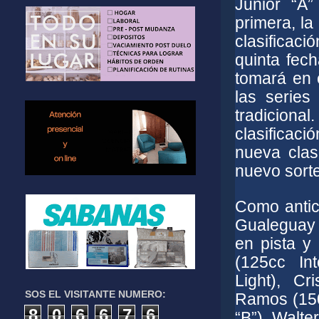
Junior “A
primera, la
clasificaci
quinta fec
tomará en 
las series
tradicion
clasificaci
nueva clas
nuevo sort
Como antici
Gualeguay s
en pista y
(125cc Int
Light), Cr
SOS EL VISITANTE NUMERO:
Ramos (150
8
0
6
6
7
6
“B”), Walt