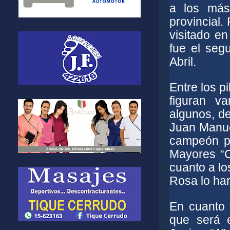
a los más
provincial
visitado e
fue el seg
Abril.
Entre los p
figuran v
algunos, d
Juan Manuel
campeón pr
Mayores “C
cuanto a lo
Rosa lo har
En cuanto 
que será e