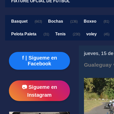
FIXTURE OFCIAL DE FUTBOL
Basquet
Bochas
Boxeo
(663)
(136)
(81)
Pelota Paleta
Tenis
voley
(31)
(230)
(45)
jueves, 15 d
f | Sígueme en
Facebook
Gualeguay v
📷 Sígueme en
Instagram