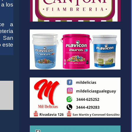
 a los
ece
a
tería
l San
o este