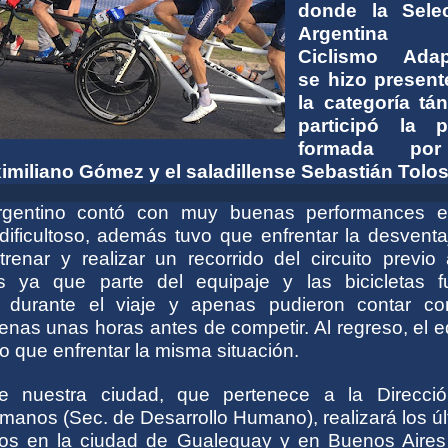
donde la Sele
Argentina
Ciclismo Adap
se hizo present
la categoría tá
participó la p
formada po
miliano Gómez y el saladillense Sebastián Tolos
rgentino contó con muy buenas performances 
dificultoso, además tuvo que enfrentar la desventa
renar y realizar un recorrido del circuito previo 
s ya que parte del equipaje y las bicicletas f
 durante el viaje y apenas pudieron contar co
nas unas horas antes de competir. Al regreso, el e
o que enfrentar la misma situación.
 de nuestra ciudad, que pertenece a la Direcci
anos (Sec. de Desarrollo Humano), realizará los úl
tos en la ciudad de Gualeguay y en Buenos Aires