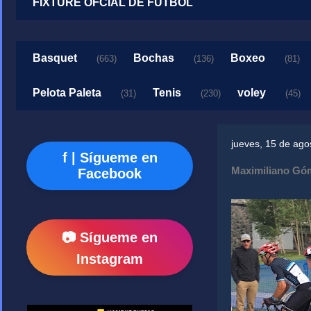
FIXTURE OFCIAL DE FUTBOL
Basquet
Bochas
Boxeo
(663)
(136)
(81)
Pelota Paleta
Tenis
voley
(31)
(230)
(45)
jueves, 15 de ago
f | Sígueme en
Maximiliano Góm
Facebook
📷 Sígueme en
Instagram