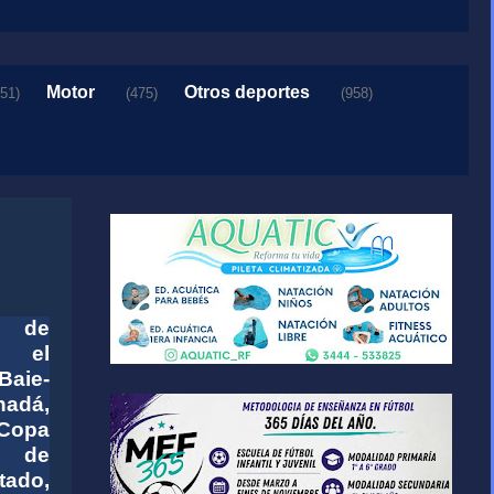
Motor
Otros deportes
151)
(475)
(958)
n de
 el
Baie-
adá,
 Copa
 de
tado,