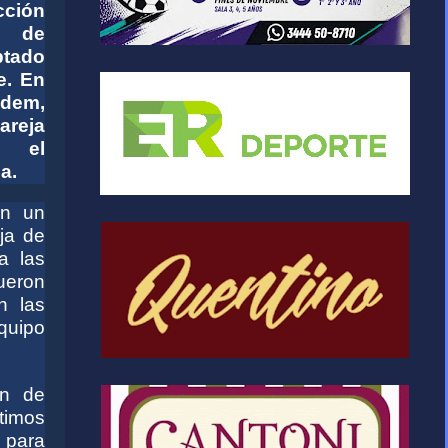
cción
 de
tado
e. En
ndem,
areja
r el
a.
en un
ja de
a las
ueron
n las
quipo
ón de
timos
 para