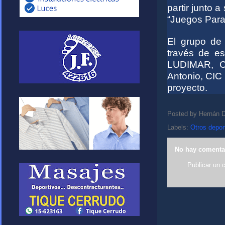
partir junto 
“Juegos Para
El grupo de
través de es
LUDIMAR, Cl
Antonio, CIC 
proyecto.
Posted by
Hernán D
Labels:
Otros depor
No hay comenta
Publicar un 