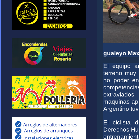
gualeyo Maxi
El equipo a
terreno muy 
no poder ent
competencia
extraviados
maquinas ape
Argentino tuv
El ciclista
Derechos Hum
entrenamien